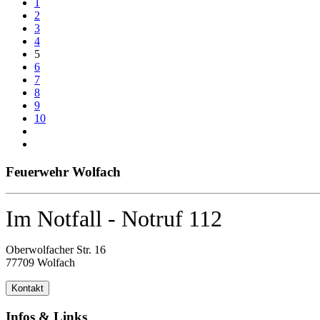
1
2
3
4
5
6
7
8
9
10
Feuerwehr Wolfach
Im Notfall - Notruf 112
Oberwolfacher Str. 16
77709 Wolfach
Kontakt
Infos & Links