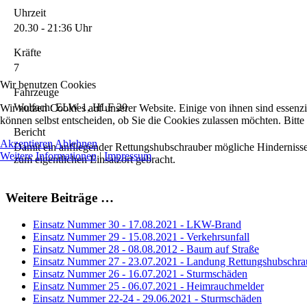
Uhrzeit
20.30 - 21:36 Uhr
Kräfte
7
Wir benutzen Cookies
Fahrzeuge
Wolfach: ELW 1, HLF 20
Wir nutzen Cookies auf unserer Website. Einige von ihnen sind essenzi
können selbst entscheiden, ob Sie die Cookies zulassen möchten. Bitte
Bericht
Akzeptieren
Ablehnen
Damit ein anfliegender Rettungshubschrauber mögliche Hindernisse
Weitere Informationen
|
Impressum
zum eigentlichen Einsatzort gebracht.
Weitere Beiträge …
Einsatz Nummer 30 - 17.08.2021 - LKW-Brand
Einsatz Nummer 29 - 15.08.2021 - Verkehrsunfall
Einsatz Nummer 28 - 08.08.2012 - Baum auf Straße
Einsatz Nummer 27 - 23.07.2021 - Landung Rettungshubschra
Einsatz Nummer 26 - 16.07.2021 - Sturmschäden
Einsatz Nummer 25 - 06.07.2021 - Heimrauchmelder
Einsatz Nummer 22-24 - 29.06.2021 - Sturmschäden