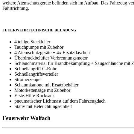
weitere Atemschutzgeräte befinden sich im Aufbau. Das Fahrzeug ve
Fahrtrichtung.
FEUERWEHRTECHNISCHE BELADUNG
4 teilige Steckleiter
Tauchpumpe mit Zubehör
4 Atemschutzgeräte + 4x Ersatzflaschen
Überdruckbelüfter Verbrennungsmotor
Schlauchmaterial für Brandbekämpfung + Saugschläuche mit 
Schnellangriff C-Rohr
Schnellangriffsverteiler
Stromerzeuger
Schaumkanone mit Ersatzbehälter
Motorkettensäge mit Zubehör
Erste-Hilfe Rucksack
pneumatischer Lichtmast auf dem Fahrzeugdach
Stativ mit Beleuchtungseinheit
Feuerwehr Wolfach