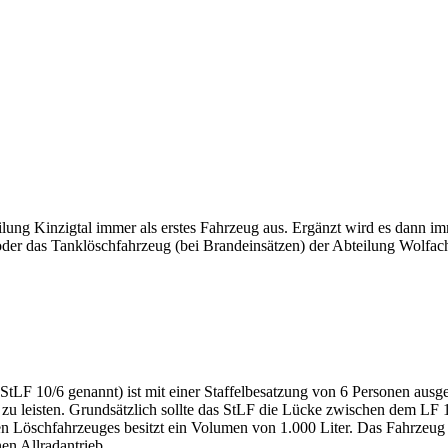
ilung Kinzigtal immer als erstes Fahrzeug aus. Ergänzt wird es dann
oder das Tanklöschfahrzeug (bei Brandeinsätzen) der Abteilung Wolfac
tLF 10/6 genannt) ist mit einer Staffelbesatzung von 6 Personen ausges
 zu leisten. Grundsätzlich sollte das StLF die Lücke zwischen dem LF
n Löschfahrzeuges besitzt ein Volumen von 1.000 Liter. Das Fahrzeug 
en Allradantrieb.