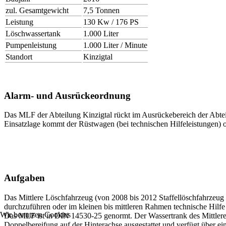
zul. Gesamtgewicht
7,5 Tonnen
Leistung
130 Kw / 176 PS
Löschwassertank
1.000 Liter
Pumpenleistung
1.000 Liter / Minute
Standort
Kinzigtal
Alarm- und Ausrückeordnung
Das MLF der Abteilung Kinzigtal rückt im Ausrückebereich der Abte
Einsatzlage kommt der Rüstwagen (bei technischen Hilfeleistungen) 
Aufgaben
Das Mittlere Löschfahrzeug (von 2008 bis 2012 Staffellöschfahrzeug S
durchzuführen oder im kleinen bis mittleren Rahmen technische Hilfe
Wir benutzen Cookies
Das MLF ist in DIN 14530-25 genormt. Der Wassertrank des Mittlere
Doppelbereifung auf der Hinterachse ausgestattet und verfügt über ein