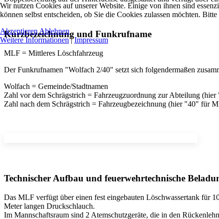
Wir nutzen Cookies auf unserer Website. Einige von ihnen sind essenzi
können selbst entscheiden, ob Sie die Cookies zulassen möchten. Bitte
Akzeptieren
Ablehnen
Kurzbezeichnung und Funkrufname
Weitere Informationen
|
Impressum
MLF = Mittleres Löschfahrzeug
Der Funkrufnamen "Wolfach 2/40" setzt sich folgendermaßen zusa
Wolfach = Gemeinde/Stadtnamen
Zahl vor dem Schrägstrich = Fahrzeugzuordnung zur Abteilung (hier "
Zahl nach dem Schrägstrich = Fahrzeugbezeichnung (hier "40" für 
Technischer Aufbau und feuerwehrtechnische Beladu
Das MLF verfügt über einen fest eingebauten Löschwassertank für 100
Meter langen Druckschlauch.
Im Mannschaftsraum sind 2 Atemschutzgeräte, die in den Rückenlehnen