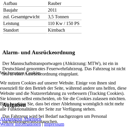
Aufbau
Rauber
Baujahr
2011
zul. Gesamtgewicht
3,5 Tonnen
Leistung
110 Kw / 150 PS
Standort
Kirnbach
Alarm- und Ausrückeordnung
Der Mannschaftstransportwagen (Abkürzung: MTW), ist ein in
Deutschland genormtes Feuerwehrfahrzeug. Das Fahrzeug ist nicht
Wir benutzen Cookies
fest in einer Ausrückeordnung eingeplant.
Wir nutzen Cookies auf unserer Website. Einige von ihnen sind
essenziell für den Betrieb der Seite, während andere uns helfen, diese
Website und die Nutzererfahrung zu verbessern (Tracking Cookies).
Sie können selbst entscheiden, ob Sie die Cookies zulassen möchten.
Bitte beachten Sie, dass bei einer Ablehnung womöglich nicht mehr
Aufgaben
alle Funktionalitäten der Seite zur Verfügung stehen.
Das Fahrzeug wird bei Bedarf nachgezogen um Personal
Akzeptieren
Ablehnen
nachzubringen/auszutauschen.
Weitere Informationen
|
Impressum