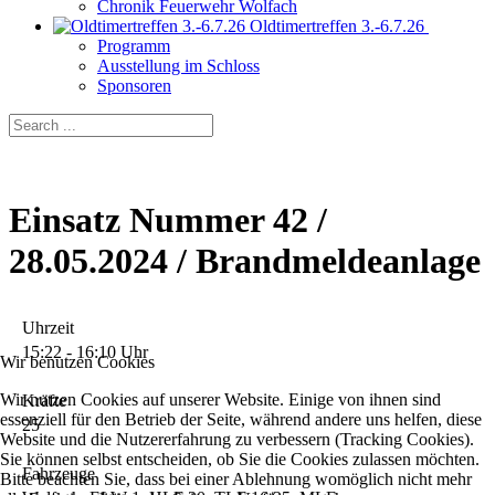
Chronik Feuerwehr Wolfach
Oldtimertreffen 3.-6.7.26
Programm
Ausstellung im Schloss
Sponsoren
Einsatz Nummer 42 /
28.05.2024 / Brandmeldeanlage
Uhrzeit
15:22 - 16:10 Uhr
Wir benutzen Cookies
Wir nutzen Cookies auf unserer Website. Einige von ihnen sind
Kräfte
essenziell für den Betrieb der Seite, während andere uns helfen, diese
25
Website und die Nutzererfahrung zu verbessern (Tracking Cookies).
Sie können selbst entscheiden, ob Sie die Cookies zulassen möchten.
Fahrzeuge
Bitte beachten Sie, dass bei einer Ablehnung womöglich nicht mehr