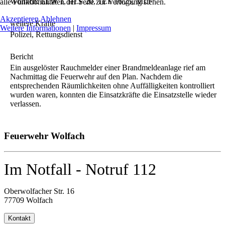
Wolfach: ELW 1, HLF 20, TLF 16/25, MLF
alle Funktionalitäten der Seite zur Verfügung stehen.
Akzeptieren
Ablehnen
weitere Kräfte
Weitere Informationen
|
Impressum
Polizei, Rettungsdienst
Bericht
Ein ausgelöster Rauchmelder einer Brandmeldeanlage rief am
Nachmittag die Feuerwehr auf den Plan. Nachdem die
entsprechenden Räumlichkeiten ohne Auffälligkeiten kontrolliert
wurden waren, konnten die Einsatzkräfte die Einsatzstelle wieder
verlassen.
Feuerwehr Wolfach
Im Notfall - Notruf 112
Oberwolfacher Str. 16
77709 Wolfach
Kontakt