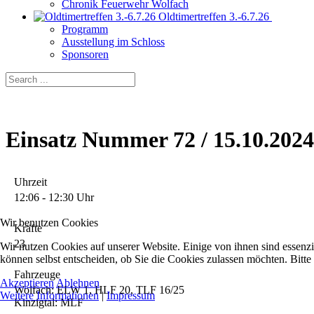
Chronik Feuerwehr Wolfach
Oldtimertreffen 3.-6.7.26
Programm
Ausstellung im Schloss
Sponsoren
Einsatz Nummer 72 / 15.10.202
Uhrzeit
12:06 - 12:30 Uhr
Wir benutzen Cookies
Kräfte
23
Wir nutzen Cookies auf unserer Website. Einige von ihnen sind essenzi
können selbst entscheiden, ob Sie die Cookies zulassen möchten. Bitte
Fahrzeuge
Akzeptieren
Ablehnen
Wolfach: ELW 1, HLF 20, TLF 16/25
Weitere Informationen
|
Impressum
Kinzigtal: MLF